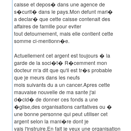
caisse et depos� dans une agence de
s�curit� dans le pays.Mon defunt mari�
a declar� que cette caisse contenait des
affaires de famille pour eviter
tout detournement, mais elle contient cette
somme ci-mentionn�e.
Actuellement cet argent est toujours � la
garde de la soci�t� R�cemment mon
docteur m'a dit que qu'il est tr�s probable
que je meurs dans les neufs
mois suivants du a un cancer.Apres cette
mauvaise nouvelle de ma sante j'ai
d�cid� de donner ces fonds a une
�glise,des organisations caritatives ou �
une bonne personne qui peut utiliser cet
argent selon la mani�re dont je
vais l'instruire.En fait je veux une organisation