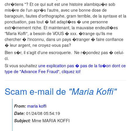
chr�tiens "?
Et ce qui suit est une histoire alambiqu�e sob
mis�re de l'un apr�s l'autre, avec une bonne dose de
baragouin, fautes d'orthographe, gram terrible, de la syntaxe et la
ponctuation, pas tout � fait adapt�es � une personne
extr�mement riche.
Et maintenant, la mauvaise endeuill�es
"Maria Koffi", a besoin de VOUS � xxx.
�trange qu'ils me
chercher � l'inconnu, dans un pays �tranger � faire confiance
� leur argent, ne croyez-vous pas?
Bien s�r, il s'agit d'une escroquerie.
Ne r�pondez pas � celui-
ci.
Si vous souhaitez
une explication pas � pas de la fa�on dont ce
type de "Advance Fee Fraud", cliquez ici!
Scam e-mail de
"Maria Koffi"
maria koffi
From:
01/24/08 05:54:19
Date:
Mme MARIA KOFFI
Subject: