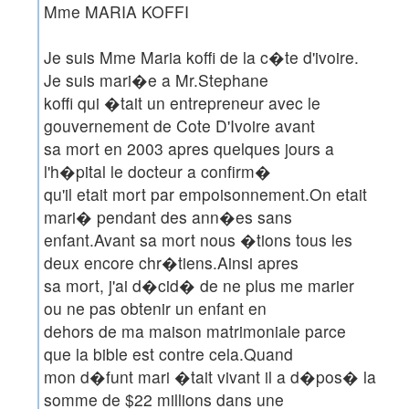
Mme MARIA KOFFI
Je suis Mme Maria koffi de la c�te d'ivoire.
Je suis mari�e a Mr.Stephane
koffi qui �tait un entrepreneur avec le
gouvernement de Cote D'Ivoire avant
sa mort en 2003 apres quelques jours a
l'h�pital le docteur a confirm�
qu'il etait mort par empoisonnement.On etait
mari� pendant des ann�es sans
enfant.Avant sa mort nous �tions tous les
deux encore chr�tiens.Ainsi apres
sa mort, j'ai d�cid� de ne plus me marier
ou ne pas obtenir un enfant en
dehors de ma maison matrimoniale parce
que la bible est contre cela.Quand
mon d�funt mari �tait vivant il a d�pos� la
somme de $22 millions dans une